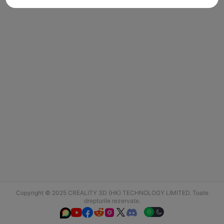
Copyright © 2025 CREALITY 3D (HK) TECHNOLOGY LIMITED. Toate
drepturile rezervate.





