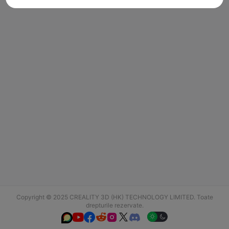
Copyright © 2025 CREALITY 3D (HK) TECHNOLOGY LIMITED. Toate
drepturile rezervate.





