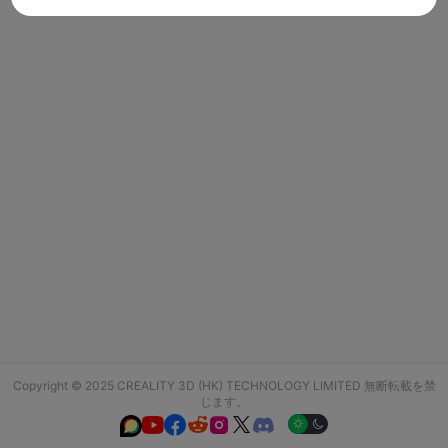
Copyright © 2025 CREALITY 3D (HK) TECHNOLOGY LIMITED 無断転載を禁
じます。





