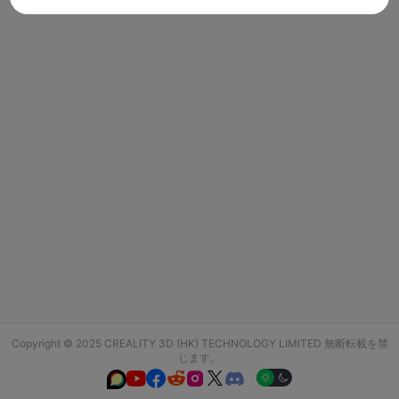
Copyright © 2025 CREALITY 3D (HK) TECHNOLOGY LIMITED 無断転載を禁
じます。





