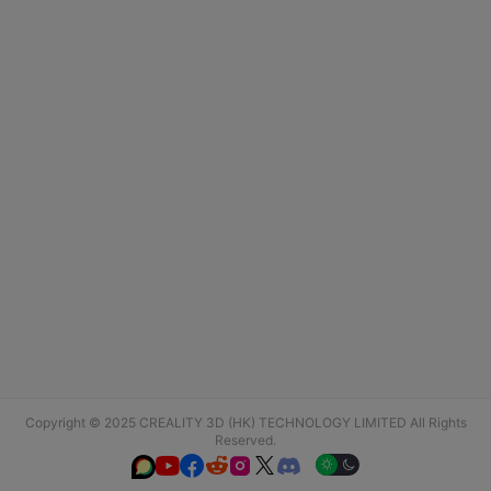
Copyright © 2025 CREALITY 3D (HK) TECHNOLOGY LIMITED All Rights
Reserved.





