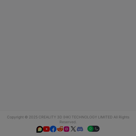
Copyright © 2025 CREALITY 3D (HK) TECHNOLOGY LIMITED All Rights
Reserved.





